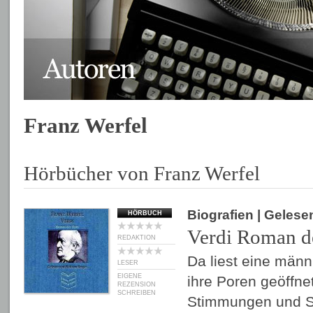
Franz Werfel
Hörbücher von Franz Werfel
Biografien
| Gelese
HÖRBUCH
Verdi Roman d
REDAKTION
Da liest eine männ
LESER
EIGENE
ihre Poren geöffnet
REZENSION
SCHREIBEN
Stimmungen und S