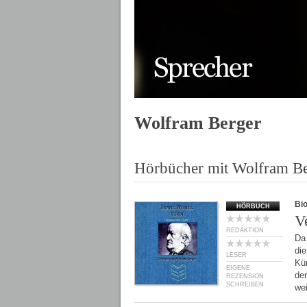
Wolfram Berger
Hörbücher mit Wolfram Be
Bio
HÖRBUCH
V
REDAKTION
Da 
di
LESER
Kü
EIGENE
der
REZENSION
SCHREIBEN
we