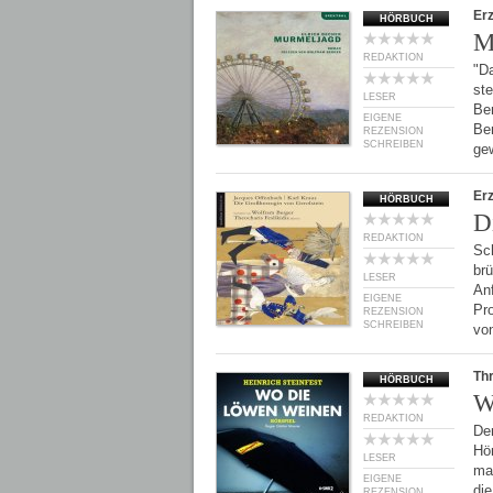
Er
HÖRBUCH
M
REDAKTION
"Da
st
LESER
Ber
EIGENE
Be
REZENSION
SCHREIBEN
ge
Er
HÖRBUCH
D
REDAKTION
Sc
brü
LESER
Anf
EIGENE
Pro
REZENSION
SCHREIBEN
vo
Thr
HÖRBUCH
W
REDAKTION
De
Hör
LESER
man
EIGENE
die
REZENSION