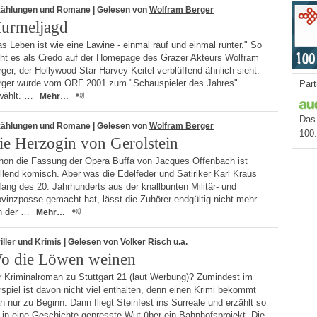
zählungen und Romane
| Gelesen von
Wolfram Berger
urmeljagd
s Leben ist wie eine Lawine - einmal rauf und einmal runter." So
eht es als Credo auf der Homepage des Grazer Akteurs Wolfram
ger, der Hollywood-Star Harvey Keitel verblüffend ähnlich sieht.
rger wurde vom ORF 2001 zum "Schauspieler des Jahres"
Part
wählt. …
Mehr…
Das 
zählungen und Romane
| Gelesen von
Wolfram Berger
100
ie Herzogin von Gerolstein
hon die Fassung der Opera Buffa von Jacques Offenbach ist
llend komisch. Aber was die Edelfeder und Satiriker Karl Kraus
ang des 20. Jahrhunderts aus der knallbunten Militär- und
vinzposse gemacht hat, lässt die Zuhörer endgültig nicht mehr
n der …
Mehr…
iller und Krimis
| Gelesen von
Volker Risch
u.a.
o die Löwen weinen
r Kriminalroman zu Stuttgart 21 (laut Werbung)? Zumindest im
spiel ist davon nicht viel enthalten, denn einen Krimi bekommt
 nur zu Beginn. Dann fliegt Steinfest ins Surreale und erzählt so
 in eine Geschichte gepresste Wut über ein Bahnhofsprojekt. Die