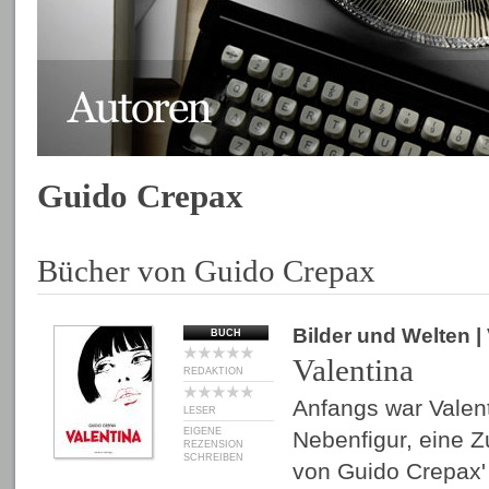
Guido Crepax
Bücher von Guido Crepax
Bilder und Welten
|
BUCH
Valentina
REDAKTION
Anfangs war Valent
LESER
EIGENE
Nebenfigur, eine Z
REZENSION
SCHREIBEN
von Guido Crepax' 