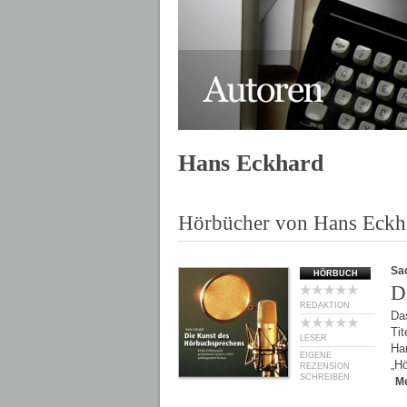
Hans Eckhard
Hörbücher von Hans Eckh
Sa
HÖRBUCH
D
REDAKTION
Das
Tit
LESER
Han
EIGENE
„H
REZENSION
SCHREIBEN
M