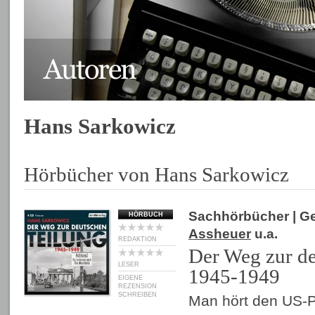
Hans Sarkowicz
Hörbücher von Hans Sarkowicz
Sachhörbücher
| G
HÖRBUCH
Assheuer
u.a.
REDAKTION
Der Weg zur de
LESER
1945-1949
EIGENE
REZENSION
SCHREIBEN
Man hört den US-P