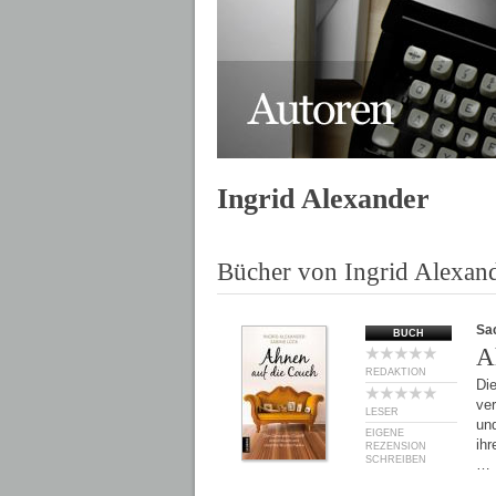
Ingrid Alexander
Bücher von Ingrid Alexan
Sa
BUCH
A
REDAKTION
Di
ve
LESER
und
EIGENE
ihr
REZENSION
SCHREIBEN
…