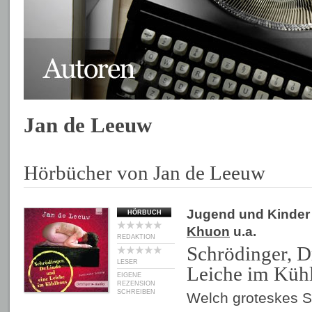
Jan de Leeuw
Hörbücher von Jan de Leeuw
Jugend und Kinder
HÖRBUCH
Khuon
u.a.
REDAKTION
Schrödinger, D
LESER
Leiche im Küh
EIGENE
REZENSION
SCHREIBEN
Welch groteskes Sz