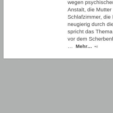
wegen psychischer
Anstalt, die Mutter 
Schlafzimmer, die 
neugierig durch di
spricht das Thema 
vor dem Scherbenh
…
Mehr…