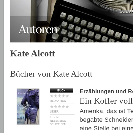
Kate Alcott
Bücher von Kate Alcott
Erzählungen und 
BUCH
Ein Koffer vol
REDAKTION
Amerika, das ist T
LESER
EIGENE
begabte Schneideri
REZENSION
SCHREIBEN
eine Stelle bei ei