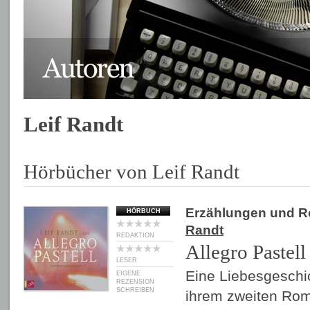
Leif Randt
Hörbücher von Leif Randt
Erzählungen und 
HÖRBUCH
Randt
REDAKTION
Allegro Pastell
LESER
Eine Liebesgeschic
EIGENE
REZENSION
SCHREIBEN
ihrem zweiten Rom