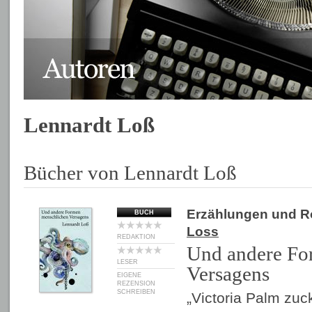
Lennardt Loß
Bücher von Lennardt Loß
Erzählungen und 
BUCH
Loss
REDAKTION
Und andere Fo
LESER
Versagens
EIGENE
REZENSION
SCHREIBEN
„Victoria Palm zu