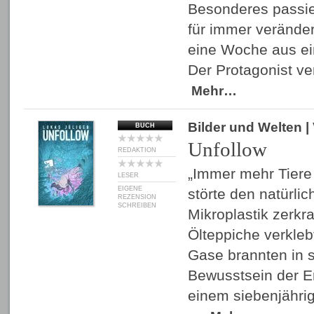
Besonderes passie
für immer verände
eine Woche aus e
Der Protagonist ver
Mehr…
Bilder und Welten
|
BUCH
Unfollow
REDAKTION
„Immer mehr Tier
LESER
EIGENE
störte den natürlic
REZENSION
SCHREIBEN
Mikroplastik zerkr
Ölteppiche verkleb
Gase brannten in 
Bewusstsein der Er
einem siebenjährig