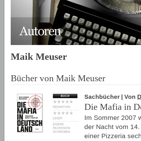
Maik Meuser
Bücher von Maik Meuser
Sachbücher
| Von
D
BUCH
Die Mafia in D
REDAKTION
Im Sommer 2007 wu
LESER
EIGENE
der Nacht vom 14. 
REZENSION
SCHREIBEN
einer Pizzeria se