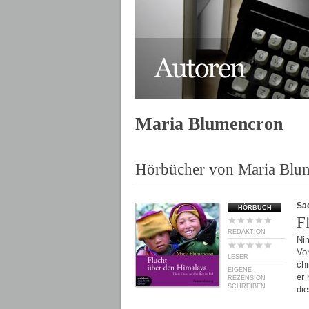
Maria Blumencron
Hörbücher von Maria Blu
Sa
HÖRBUCH
F
REDAKTION
Nim
Vo
LESER
ch
EIGENE
er 
REZENSION
SCHREIBEN
di