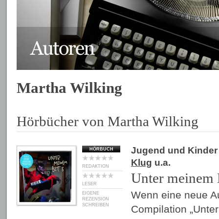
Martha Wilking
Hörbücher von Martha Wilking
Jugend und Kinder
HÖRBUCH
Klug
u.a.
REDAKTION
Unter meinem B
LESER
Wenn eine neue A
EIGENE
REZENSION
SCHREIBEN
Compilation „Unte