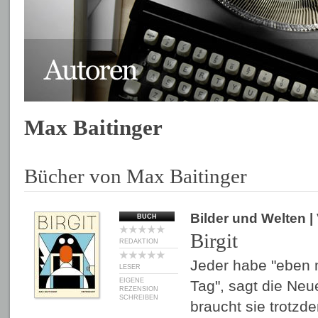
Max Baitinger
Bücher von Max Baitinger
Bilder und Welten
|
BUCH
Birgit
REDAKTION
Jeder habe "eben 
LESER
EIGENE
Tag", sagt die Neu
REZENSION
SCHREIBEN
braucht sie trotzd