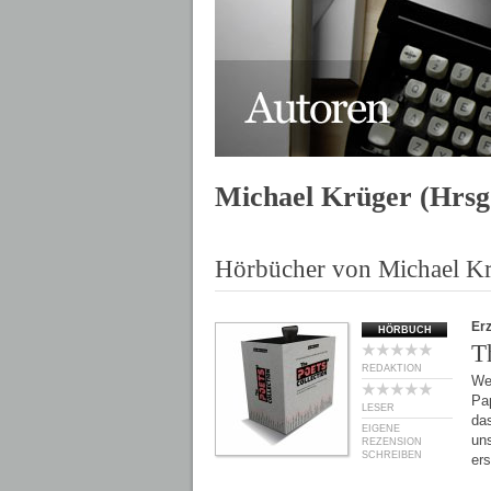
Michael Krüger (Hrsg
Hörbücher von Michael Kr
Er
HÖRBUCH
T
REDAKTION
We
Pa
LESER
da
EIGENE
uns
REZENSION
SCHREIBEN
er