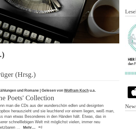
Lese
.)
üger (Hrsg.)
zählungen und Romane
| Gelesen von
Wolfram Koch
u.a.
he Poets' Collection
nn man die CDs aus der wunderschön edlen und designten
News
ppbox herauszieht und sie leuchtend vor einem liegen, weiß man,
ss man etwas Besonderes in den Händen hält. Etwas, das in
erer schnelllebigen Welt mit möglichst vielen, immer neu
setzbaren …
Mehr…