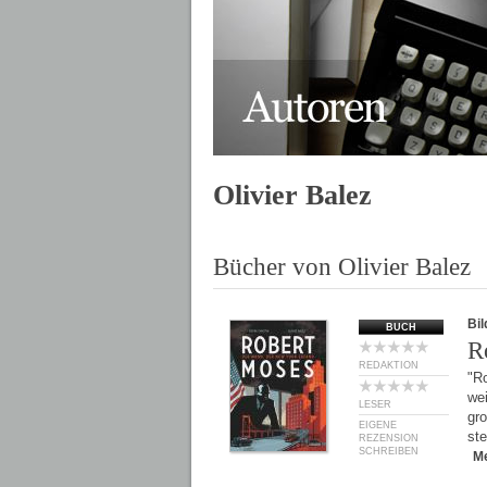
Olivier Balez
Bücher von Olivier Balez
Bil
BUCH
R
REDAKTION
"Ro
wei
LESER
gro
EIGENE
ste
REZENSION
SCHREIBEN
M