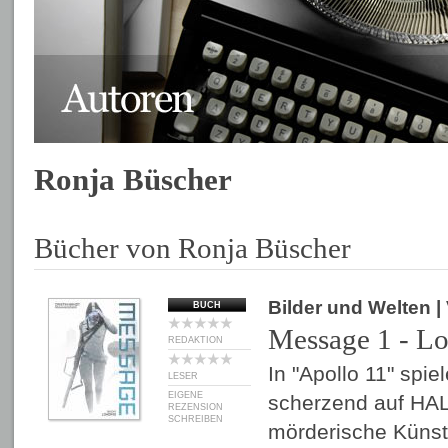
Ronja Büscher
Bücher von Ronja Büscher
Bilder und Welten
|
BUCH
Message 1 - L
REDAKTION
In "Apollo 11" spie
LESER
EIGENE
scherzend auf HAL
REZENSION
SCHREIBEN
mörderische Künstl