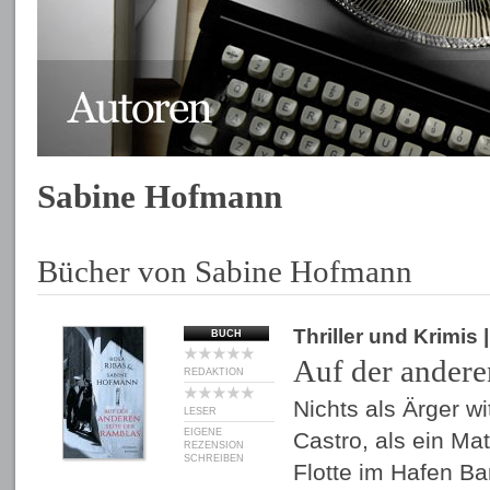
Sabine Hofmann
Bücher von Sabine Hofmann
Thriller und Krimis
BUCH
Auf der andere
REDAKTION
Nichts als Ärger wit
LESER
EIGENE
Castro, als ein Ma
REZENSION
SCHREIBEN
Flotte im Hafen B