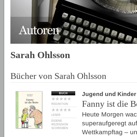
Sarah Ohlsson
Bücher von Sarah Ohlsson
Jugend und Kinder
BUCH
Fanny ist die B
REDAKTION
Heute Morgen wac
LESER
EIGENE
superaufgeregt auf
REZENSION
SCHREIBEN
Wettkampftag – und