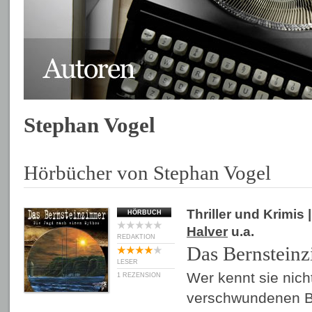
Stephan Vogel
Hörbücher von Stephan Vogel
Thriller und Krimis
|
HÖRBUCH
Halver
u.a.
REDAKTION
Das Bernstein
LESER
Wer kennt sie nich
1 REZENSION
verschwundenen B