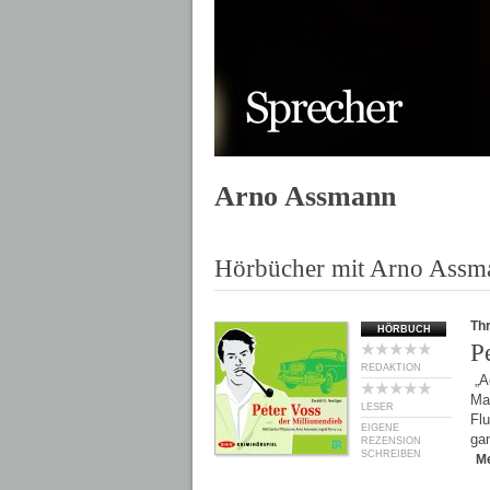
Arno Assmann
Hörbücher mit Arno Assm
Thr
HÖRBUCH
P
REDAKTION
„Ac
Mag
LESER
Fl
EIGENE
ga
REZENSION
SCHREIBEN
M