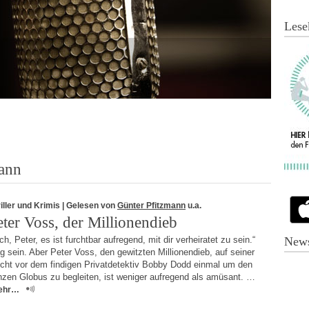
Lese
ann
iller und Krimis
| Gelesen von
Günter Pfitzmann
u.a.
eter Voss, der Millionendieb
h, Peter, es ist furchtbar aufregend, mit dir verheiratet zu sein.“
News
 sein. Aber Peter Voss, den gewitzten Millionendieb, auf seiner
ucht vor dem findigen Privatdetektiv Bobby Dodd einmal um den
nzen Globus zu begleiten, ist weniger aufregend als amüsant. …
ehr…