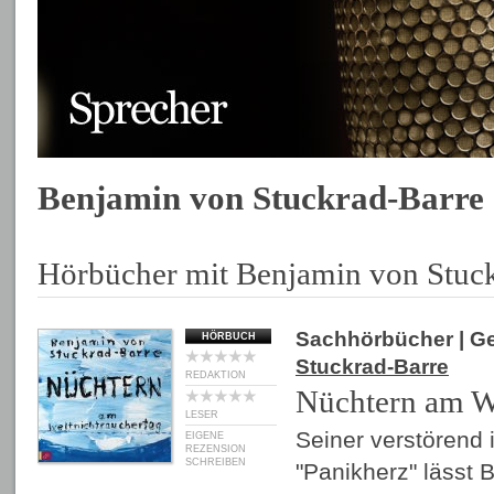
Benjamin von Stuckrad-Barre
Hörbücher mit Benjamin von Stuc
Sachhörbücher
| G
HÖRBUCH
Stuckrad-Barre
REDAKTION
Nüchtern am We
LESER
Seiner verstörend
EIGENE
REZENSION
SCHREIBEN
"Panikherz" lässt 