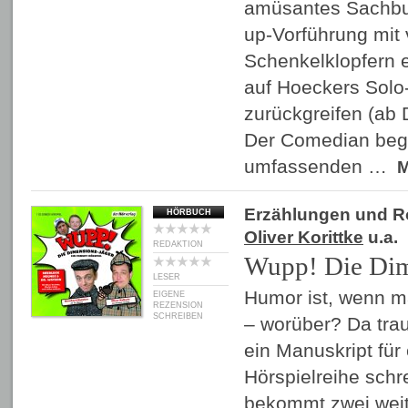
amüsantes Sachbu
up-Vorführung mit 
Schenkelklopfern er
auf Hoeckers Solo-
zurückgreifen (ab 
Der Comedian begl
umfassenden …
Erzählungen und 
HÖRBUCH
Oliver Korittke
u.a.
REDAKTION
Wupp! Die Dim
LESER
Humor ist, wenn m
EIGENE
REZENSION
SCHREIBEN
– worüber? Da trau
ein Manuskript fü
Hörspielreihe schr
bekommt zwei wei