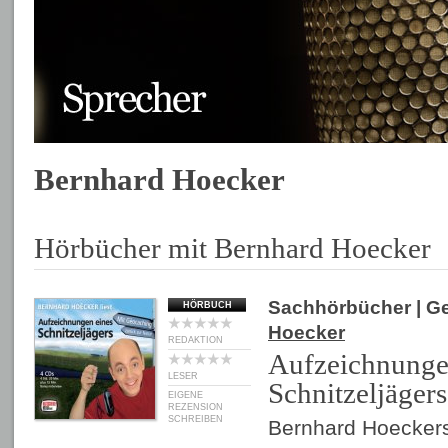
Bernhard Hoecker
Hörbücher mit Bernhard Hoecker
Sachhörbücher
| G
HÖRBUCH
Hoecker
REDAKTION
Aufzeichnunge
LESER
Schnitzeljägers
EIGENE
REZENSION
SCHREIBEN
Bernhard Hoeckers 