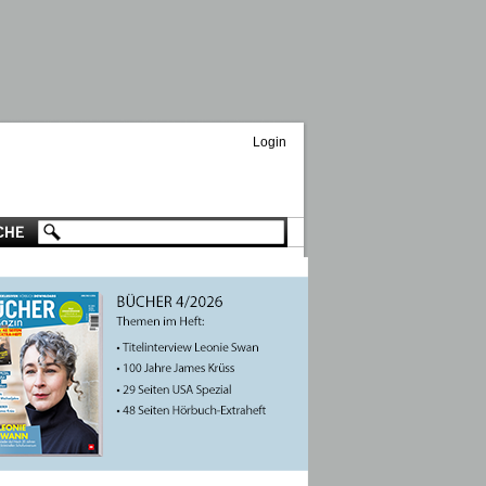
Login