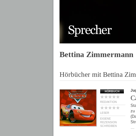
Bettina Zimmermann
Hörbücher mit Bettina Z
Ju
HÖRBUCH
C
REDAKTION
St
zu
LESER
(Da
EIGENE
Str
REZENSION
SCHREIBEN
…