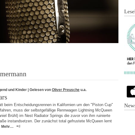
Lese
immermann
gend und Kinder
| Gelesen von
Oliver Preusche
u.a.
ars
att beim Entscheidungsrennen in Kalifornien um den "Piston Cup"
News
 fahren, muss der selbstgefällige Rennwagen Lightning McQueen
niel Brühl) im Nest Radiator Springs die zuvor von ihm ruinierte
aße instandsetzen. Der zunächst total gefrustete McQueen lernt
Mehr…