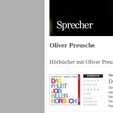
Oliver Preusche
Hörbücher mit Oliver Preu
Sa
HÖRBUCH
D
REDAKTION
Sin
na
LESER
häu
EIGENE
Ge
REZENSION
SCHREIBEN
Na