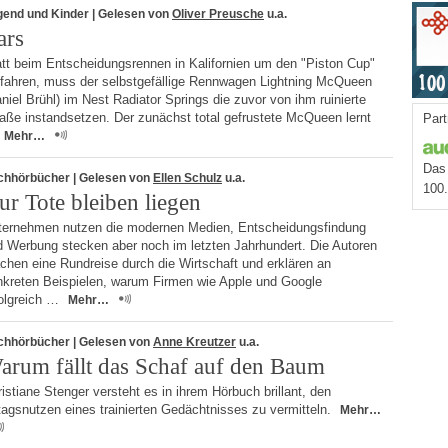
gend und Kinder
| Gelesen von
Oliver Preusche
u.a.
ars
att beim Entscheidungsrennen in Kalifornien um den "Piston Cup"
 fahren, muss der selbstgefällige Rennwagen Lightning McQueen
niel Brühl) im Nest Radiator Springs die zuvor von ihm ruinierte
aße instandsetzen. Der zunächst total gefrustete McQueen lernt
Part
Mehr…
Das 
chhörbücher
| Gelesen von
Ellen Schulz
u.a.
100
ur Tote bleiben liegen
ternehmen nutzen die modernen Medien, Entscheidungsfindung
d Werbung stecken aber noch im letzten Jahrhundert. Die Autoren
chen eine Rundreise durch die Wirtschaft und erklären an
nkreten Beispielen, warum Firmen wie Apple und Google
folgreich …
Mehr…
chhörbücher
| Gelesen von
Anne Kreutzer
u.a.
arum fällt das Schaf auf den Baum
istiane Stenger versteht es in ihrem Hörbuch brillant, den
tagsnutzen eines trainierten Gedächtnisses zu vermitteln.
Mehr…