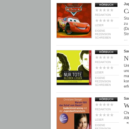
Ju
HÖRBUCH
C
REDAKTION
St
zu
LESER
(Da
EIGENE
Str
REZENSION
SCHREIBEN
…
Sa
HÖRBUCH
N
REDAKTION
Un
un
LESER
ma
EIGENE
ko
REZENSION
SCHREIBEN
er
Sa
HÖRBUCH
W
REDAKTION
Chr
All
LESER
EIGENE
REZENSION