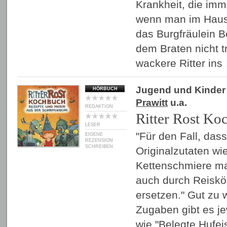
Krankheit, die imme
wenn man im Hausha
das Burgfräulein 
dem Braten nicht t
wackere Ritter in
Jugend und Kinder
HÖRBUCH
Prawitt
u.a.
REDAKTION
Ritter Rost Ko
LESER
"Für den Fall, das
EIGENE
REZENSION
SCHREIBEN
Originalzutaten w
Kettenschmiere ma
auch durch Reiskör
ersetzen." Gut zu w
Zugaben gibt es je
wie "Belegte Hufe