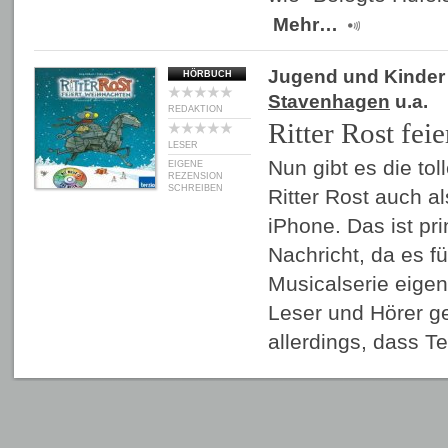
Mehr…
Jugend und Kinder
HÖRBUCH
Stavenhagen
u.a.
REDAKTION
Ritter Rost fei
LESER
Nun gibt es die to
EIGENE
REZENSION
SCHREIBEN
Ritter Rost auch a
iPhone. Das ist pri
Nachricht, da es f
Musicalserie eigen
Leser und Hörer g
allerdings, dass T