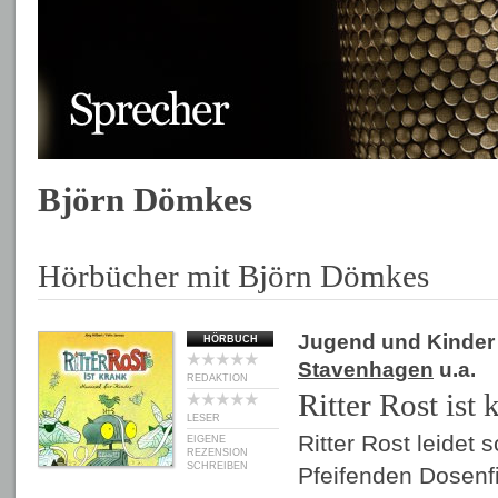
Björn Dömkes
Hörbücher mit Björn Dömkes
Jugend und Kinder
HÖRBUCH
Stavenhagen
u.a.
REDAKTION
Ritter Rost ist 
LESER
Ritter Rost leidet 
EIGENE
REZENSION
SCHREIBEN
Pfeifenden Dosenfi