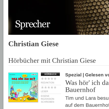
Christian Giese
Hörbücher mit Christian Giese
Spezial
| Gelesen 
HÖRBUCH
Was hör' ich d
REDAKTION
Bauernhof
LESER
EIGENE
Tim und Lara besu
REZENSION
SCHREIBEN
auf dem Bauernhof.