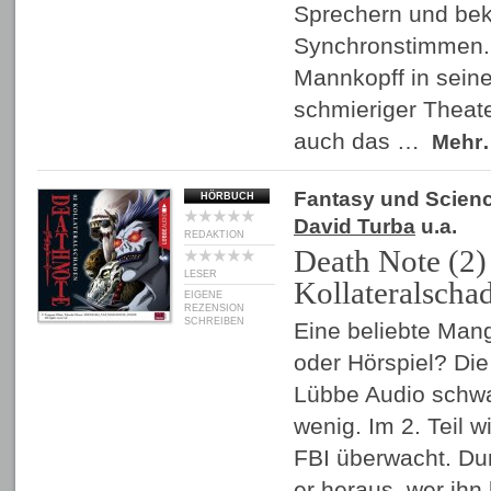
Sprechern und be
Synchronstimmen. 
Mannkopff in seine
schmieriger Theate
auch das …
Mehr
Fantasy und Scienc
HÖRBUCH
David Turba
u.a.
REDAKTION
Death Note (2)
LESER
Kollateralscha
EIGENE
REZENSION
SCHREIBEN
Eine beliebte Man
oder Hörspiel? Die
Lübbe Audio schwa
wenig. Im 2. Teil 
FBI überwacht. Dur
er heraus, wer ih