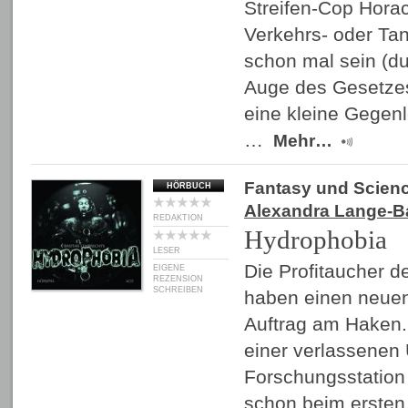
Streifen-Cop Horac
Verkehrs- oder Tan
schon mal sein (du
Auge des Gesetzes
eine kleine Gegen
…
Mehr…
Fantasy und Scienc
HÖRBUCH
Alexandra Lange-B
REDAKTION
Hydrophobia
LESER
Die Profitaucher 
EIGENE
REZENSION
SCHREIBEN
haben einen neuen
Auftrag am Haken.
einer verlassenen
Forschungsstation
schon beim erste