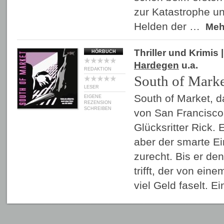
zur Katastrophe u
Helden der …
Me
Thriller und Krimis
|
HÖRBUCH
Hardegen
u.a.
REDAKTION
South of Mark
LESER
South of Market, 
EIGENE
REZENSION
SCHREIBEN
von San Francisco,
Glücksritter Rick. E
aber der smarte E
zurecht. Bis er den
trifft, der von ein
viel Geld faselt. 