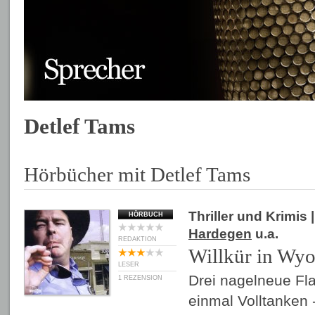
Detlef Tams
Hörbücher mit Detlef Tams
Thriller und Krimis
|
HÖRBUCH
Hardegen
u.a.
REDAKTION
Willkür in Wy
LESER
Drei nagelneue Fla
1 REZENSION
einmal Volltanken -