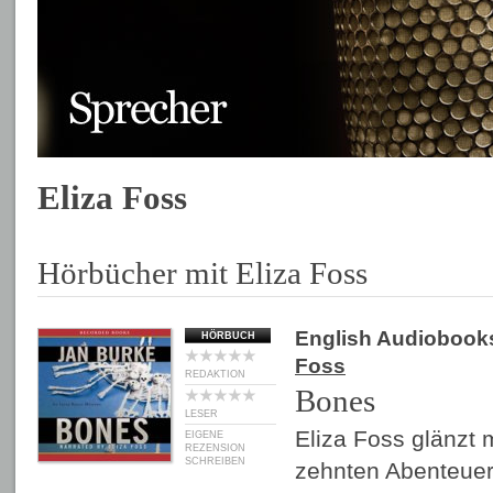
Eliza Foss
Hörbücher mit Eliza Foss
English Audiobook
HÖRBUCH
Foss
REDAKTION
Bones
LESER
Eliza Foss glänzt 
EIGENE
REZENSION
SCHREIBEN
zehnten Abenteuer