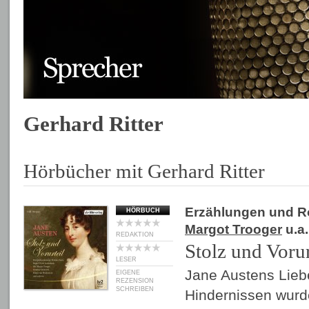
Gerhard Ritter
Hörbücher mit Gerhard Ritter
Erzählungen und 
HÖRBUCH
Margot Trooger
u.a.
REDAKTION
Stolz und Vorur
LESER
Jane Austens Lieb
EIGENE
REZENSION
SCHREIBEN
Hindernissen wurde