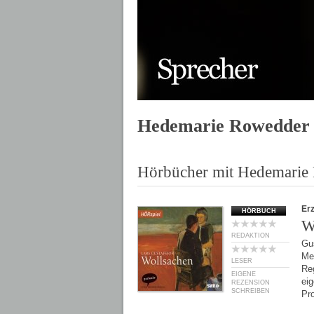
Hedemarie Rowedder
Hörbücher mit Hedemarie
Er
HÖRBUCH
W
REDAKTION
Gu
Me
LESER
Re
EIGENE
ei
REZENSION
SCHREIBEN
Pr