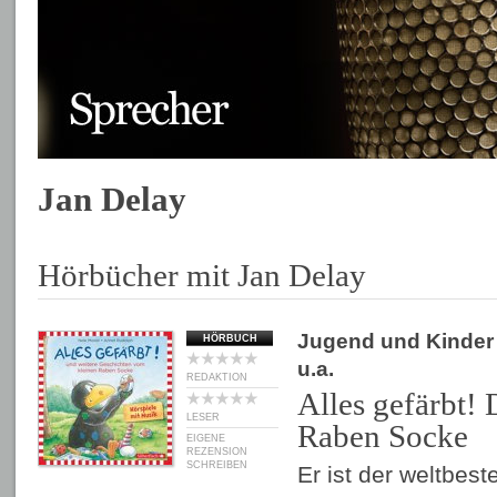
Jan Delay
Hörbücher mit Jan Delay
Jugend und Kinder
HÖRBUCH
u.a.
REDAKTION
Alles gefärbt!
LESER
Raben Socke
EIGENE
REZENSION
SCHREIBEN
Er ist der weltbest