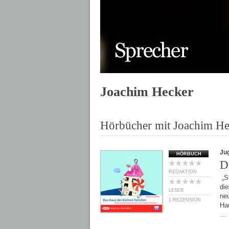
Joachim Hecker
Hörbücher mit Joachim He
Ju
HÖRBUCH
D
REDAKTION
„St
die
LESER
ne
1 REZENSION
Hau
…