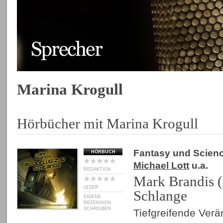
Marina Krogull
Hörbücher mit Marina Krogull
Fantasy und Scienc
HÖRBUCH
Michael Lott
u.a.
REDAKTION
Mark Brandis (
LESER
Schlange
EIGENE
REZENSION
SCHREIBEN
Tiefgreifende Ver