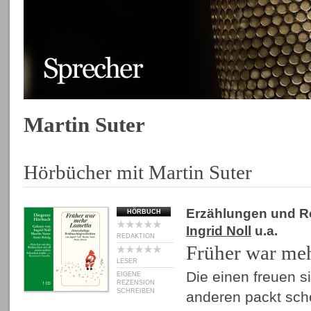
Martin Suter
Hörbücher mit Martin Suter
Erzählungen und 
HÖRBUCH
Ingrid Noll
u.a.
REDAKTION
Früher war me
LESER
Die einen freuen si
EIGENE
REZENSION
SCHREIBEN
anderen packt sc