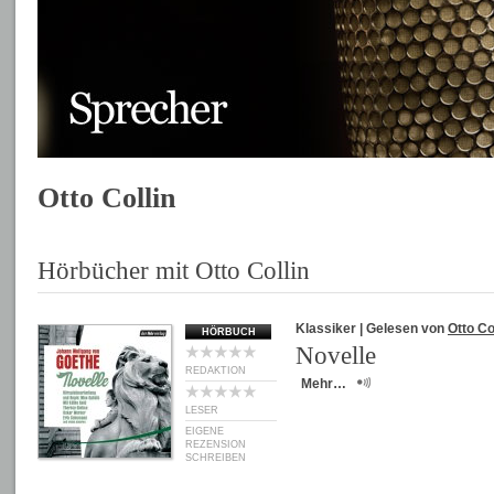
Otto Collin
Hörbücher mit Otto Collin
Klassiker
| Gelesen von
Otto Co
HÖRBUCH
Novelle
REDAKTION
Mehr…
LESER
EIGENE
REZENSION
SCHREIBEN