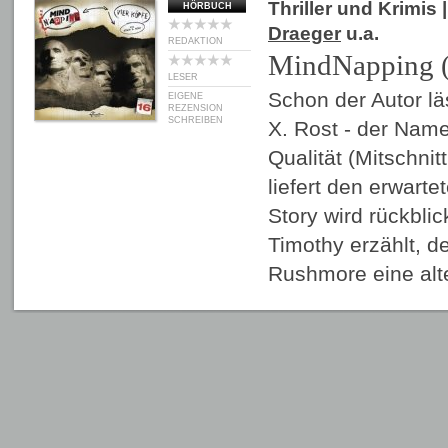
Thriller und Krimis
|
HÖRBUCH
Draeger
u.a.
REDAKTION
MindNapping (
LESER
Schon der Autor l
EIGENE
REZENSION
SCHREIBEN
X. Rost - der Name 
Qualität (Mitschnitt
liefert den erwarte
Story wird rückbli
Timothy erzählt, 
Rushmore eine al