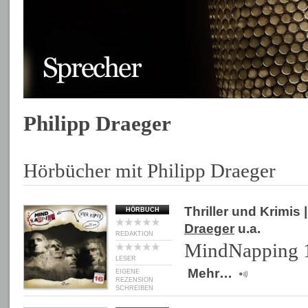
Philipp Draeger
Hörbücher mit Philipp Draeger
Thriller und Krimis
|
HÖRBUCH
Draeger
u.a.
REDAKTION
MindNapping 1
LESER
Mehr…
EIGENE
REZENSION
SCHREIBEN