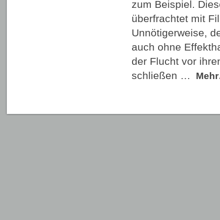
zum Beispiel. Dies
überfrachtet mit F
Unnötigerweise, de
auch ohne Effekth
der Flucht vor ihr
schließen …
Meh