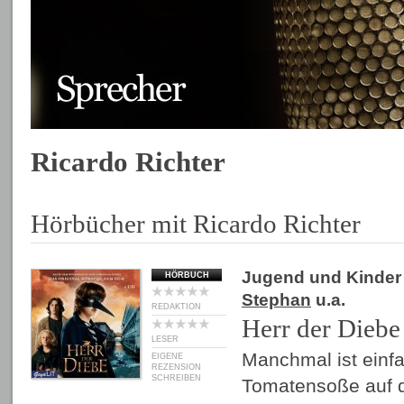
Ricardo Richter
Hörbücher mit Ricardo Richter
Jugend und Kinder
HÖRBUCH
Stephan
u.a.
REDAKTION
Herr der Diebe
LESER
Manchmal ist einfac
EIGENE
REZENSION
SCHREIBEN
Tomatensoße auf 