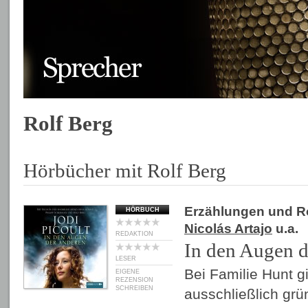
Rolf Berg
Hörbücher mit Rolf Berg
Erzählungen und 
HÖRBUCH
Nicolás Artajo
u.a.
REDAKTION
In den Augen d
LESER
Bei Familie Hunt g
EIGENE
REZENSION
SCHREIBEN
ausschließlich grü