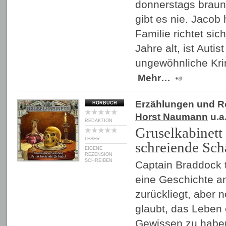
donnerstags brau
gibt es nie. Jacob
Familie richtet si
Jahre alt, ist Autis
ungewöhnliche Kri
Mehr…
Erzählungen und 
HÖRBUCH
Horst Naumann
u.a
REDAKTION
Gruselkabinett 
LESER
schreiende Sch
EIGENE
REZENSION
SCHREIBEN
Captain Braddock 
eine Geschichte an
zurückliegt, aber 
glaubt, das Leben 
Gewissen zu haben