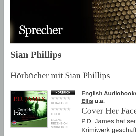
Sian Phillips
Hörbücher mit Sian Phillips
English Audiobook
HÖRBUCH
Ellis
u.a.
REDAKTION
Cover Her Fac
LESER
P.D. James hat sei
EIGENE
REZENSION
SCHREIBEN
Krimiwerk geschaf