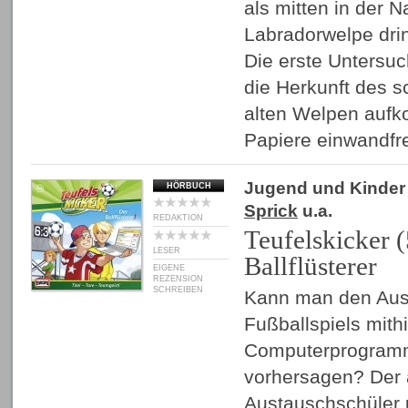
als mitten in der N
Labradorwelpe drin
Die erste Untersuc
die Herkunft des 
alten Welpen aufk
Papiere einwandfr
Jugend und Kinder
HÖRBUCH
Sprick
u.a.
REDAKTION
Teufelskicker (
LESER
Ballflüsterer
EIGENE
REZENSION
SCHREIBEN
Kann man den Aus
Fußballspiels mithi
Computerprogramm
vorhersagen? Der
Austauschschüler 