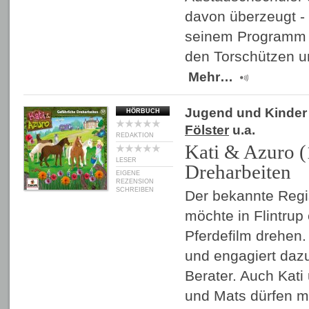
davon überzeugt - 
seinem Programm "
den Torschützen u
Mehr…
Jugend und Kinder
HÖRBUCH
Fölster
u.a.
REDAKTION
Kati & Azuro (
LESER
Dreharbeiten
EIGENE
REZENSION
SCHREIBEN
Der bekannte Regi
möchte in Flintru
Pferdefilm drehen. 
und engagiert dazu
Berater. Auch Kati
und Mats dürfen m