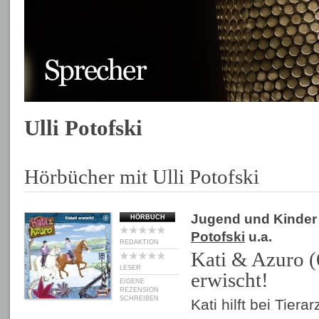
Ulli Potofski
Hörbücher mit Ulli Potofski
Jugend und Kinder
HÖRBUCH
Potofski
u.a.
REDAKTION
Kati & Azuro (6
LESER
erwischt!
EIGENE
REZENSION
SCHREIBEN
Kati hilft bei Tier