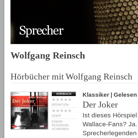
Wolfgang Reinsch
Hörbücher mit Wolfgang Reinsch
Klassiker
| Gelese
HÖRBUCH
Der Joker
REDAKTION
Ist dieses Hörspiel
LESER
EIGENE
Wallace-Fans? Ja. 
REZENSION
SCHREIBEN
Sprecherlegenden 