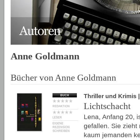
Anne Goldmann
Bücher von Anne Goldmann
Thriller und Krimis
|
BUCH
Lichtschacht
REDAKTION
Lena, Anfang 20, 
LESER
EIGENE
gefallen. Sie zieh
REZENSION
SCHREIBEN
kaum jemanden ken