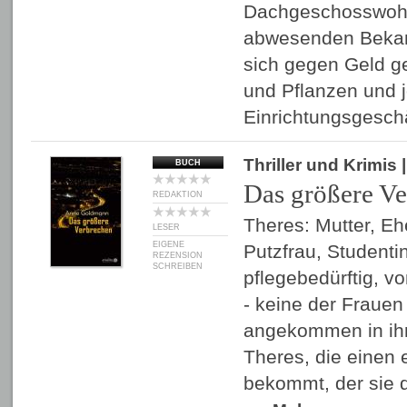
Dachgeschosswohn
abwesenden Bekan
sich gegen Geld g
und Pflanzen und j
Einrichtungsgesch
Thriller und Krimis
|
BUCH
Das größere V
REDAKTION
Theres: Mutter, Eh
LESER
EIGENE
Putzfrau, Studenti
REZENSION
SCHREIBEN
pflegebedürftig, v
- keine der Frauen i
angekommen in ihr
Theres, die einen
bekommt, der sie d