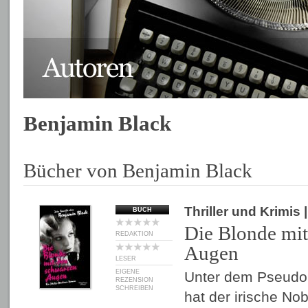
Benjamin Black
Bücher von Benjamin Black
Thriller und Krimis
BUCH
Die Blonde mi
REDAKTION
Augen
LESER
EIGENE
Unter dem Pseudo
REZENSION
SCHREIBEN
hat der irische No