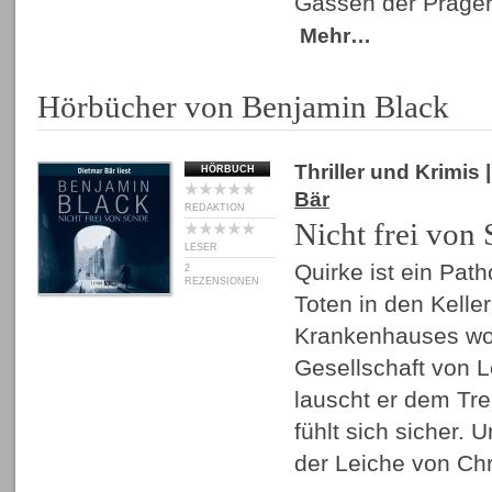
Gassen der Prager
Mehr…
Hörbücher von Benjamin Black
Thriller und Krimis
|
HÖRBUCH
Bär
REDAKTION
Nicht frei von
LESER
Quirke ist ein Path
2
REZENSIONEN
Toten in den Kelle
Krankenhauses wohl
Gesellschaft von 
lauscht er dem Tre
fühlt sich sicher. 
der Leiche von Ch