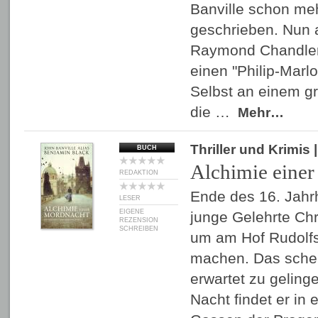
Banville schon me
geschrieben. Nun a
Raymond Chandle
einen "Philip-Marl
Selbst an einem g
die …
Mehr…
Thriller und Krimis
BUCH
Alchimie eine
REDAKTION
Ende des 16. Jahr
LESER
EIGENE
junge Gelehrte Chr
REZENSION
SCHREIBEN
um am Hof Rudolfs 
machen. Das schein
erwartet zu gelinge
Nacht findet er in 