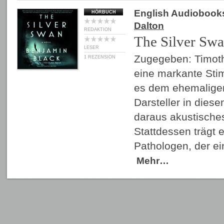
English Audiobook
HÖRBUCH
Dalton
REDAKTION
The Silver Sw
LESER
Zugegeben: Timoth
1 REZENSION
eine markante Stim
es dem ehemalige
Darsteller in die
daraus akustisches
Stattdessen trägt 
Pathologen, der e
Mehr…