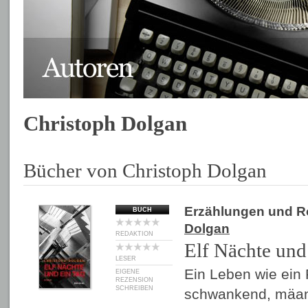
Christoph Dolgan
Bücher von Christoph Dolgan
Erzählungen und 
BUCH
Dolgan
REDAKTION
Elf Nächte und
LESER
Ein Leben wie ein 
EIGENE
REZENSION
SCHREIBEN
schwankend, mäan