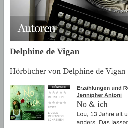
Delphine de Vigan
Hörbücher von Delphine de Vigan
Erzählungen und 
HÖRBUCH
Jennipher Antoni
REDAKTION
No & ich
LESER
Lou, 13 Jahre alt 
EIGENE
REZENSION
SCHREIBEN
anders. Das lassen