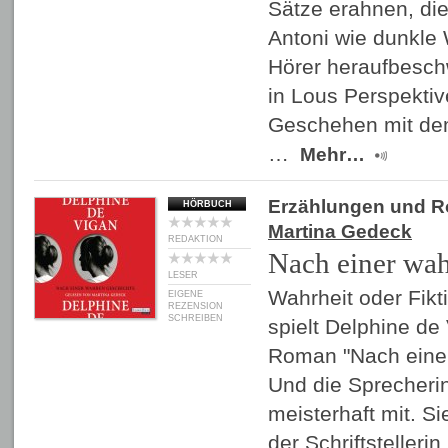
Sätze erahnen, di
Antoni wie dunkle
Hörer heraufbeschw
in Lous Perspektiv
Geschehen mit de
…
Mehr…
Erzählungen und 
HÖRBUCH
Martina Gedeck
REDAKTION
Nach einer wah
LESER
Wahrheit oder Fikt
EIGENE
REZENSION
SCHREIBEN
spielt Delphine de
Roman "Nach einer
Und die Sprecherin
meisterhaft mit. Si
der Schriftstelleri