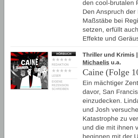
den cool-brutalen P
Den Anspruch der
Maßstäbe bei Reg
setzen, erfüllt auc
Effekte und Gerä
Thriller und Krimis
|
HÖRBUCH
Michaelis
u.a.
REDAKTION
Caine (Folge 1
LESER
Ein mächtiger Zent
EIGENE
REZENSION
SCHREIBEN
davor, San Franc
einzudecken. Linda
und Josh versuchen
Katastrophe zu ve
und die mit ihnen 
beginnen mit der 