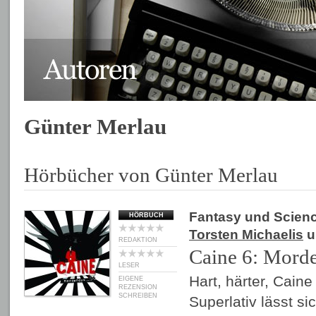
Günter Merlau
Hörbücher von Günter Merlau
Fantasy und Scienc
HÖRBUCH
Torsten Michaelis
u
REDAKTION
Caine 6: Mord
LESER
Hart, härter, Caine
EIGENE
REZENSION
SCHREIBEN
Superlativ lässt si