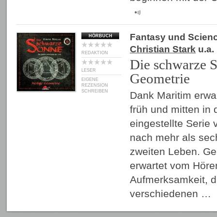
Fantasy und Scienc
HÖRBUCH
Christian Stark
u.a.
REDAKTION
Die schwarze S
LESER
Geometrie
EIGENE
REZENSION
SCHREIBEN
Dank Maritim erwac
früh und mitten in
eingestellte Serie
nach mehr als sec
zweiten Leben. Ge
erwartet vom Höre
Aufmerksamkeit, 
verschiedenen …