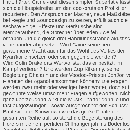
Hart, härter, Caine - auf diesen simplen Superlativ läss
sich die Hörspielreihe um den cool-brutalen Profikiller
reduzieren. Den Anspruch der Macher, neue Maßstäbe
bei Regie und Sounddesign zu setzen, erfüllt auch die
sechste Folge. Effekte und Geräusche sind
atemberaubend, die Sprecher über jeden Zweifel
erhaben und die gleich drei Handlungsstränge akustis
voneinander abgesetzt. Wird Caine seine neu
gewonnene Macht auch für das Wohl des Volkes der
Kyan'kor einsetzen oder sich gegen sie wenden?
Wird Colin Drake das Wertvollste, das er besitzt, im
Kampf verlieren? Und werden Cop Kilkenny, seine
Begleitung Dhalarin und der Voodoo-Priester JonJon 
Planeten der Aganoi entkommen können? Die Fragen
werden zwar mehr oder weniger beantwortet, doch auf
gewohnte Weise umso mehr Fragen aufgeworfen. Nich
ganz überzeugend wirkt die Musik - härter denn je und
fast aufgezwungen - sowie ausgerechnet der Schluss:
Baut sich der Showdown wie das große Finale der
gesamten Reihe auf, so stürzt die Begeisterung des
Hörers mit einem perfiden Cliffhanger jäh ins Bodenlos