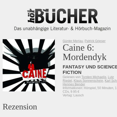
Günter Merlau
,
Patrick Grieser
Caine 6:
Mordendyk
FANTASY UND SCIENCE
FICTION
Gelesen von
Torsten Michaelis
,
Lutz
Riedel
,
Klaus Sonnenschein
,
Karl Sch
Hennes Bender
Informationen: Hörspiel, 50 Minuten, 1
CDs, 9.95 €
Verlag: Lausch
Rezension