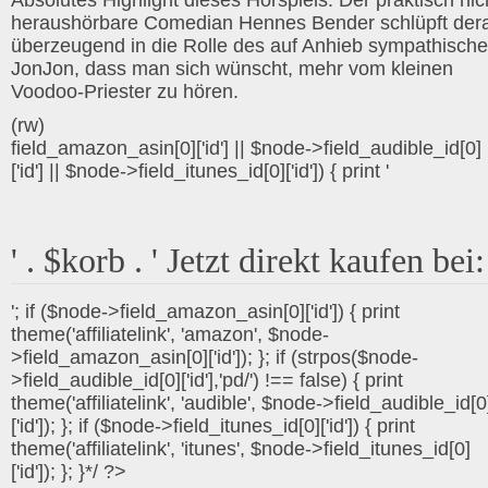
Absolutes Highlight dieses Hörspiels: Der praktisch nic
heraushörbare Comedian Hennes Bender schlüpft dera
überzeugend in die Rolle des auf Anhieb sympathisch
JonJon, dass man sich wünscht, mehr vom kleinen
Voodoo-Priester zu hören.
(rw)
field_amazon_asin[0]['id'] || $node->field_audible_id[0]
['id'] || $node->field_itunes_id[0]['id']) { print '
' . $korb . ' Jetzt direkt kaufen bei:
'; if ($node->field_amazon_asin[0]['id']) { print
theme('affiliatelink', 'amazon', $node-
>field_amazon_asin[0]['id']); }; if (strpos($node-
>field_audible_id[0]['id'],'pd/') !== false) { print
theme('affiliatelink', 'audible', $node->field_audible_id[0
['id']); }; if ($node->field_itunes_id[0]['id']) { print
theme('affiliatelink', 'itunes', $node->field_itunes_id[0]
['id']); }; }*/ ?>